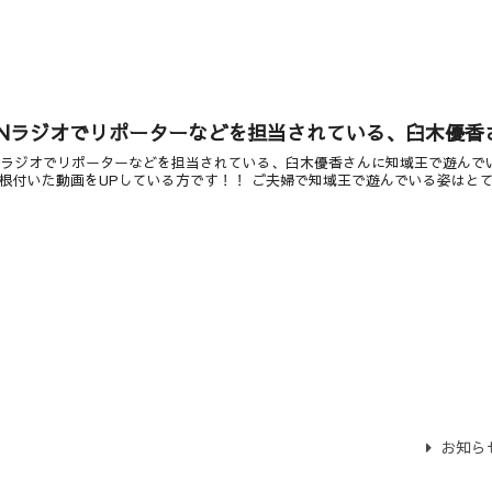
SNラジオでリポーターなどを担当されている、臼木優
Nラジオでリポーターなどを担当されている、臼木優香さんに知域王で遊んでいた
根付いた動画をUPしている方です！！ ご夫婦で知域王で遊んでいる姿はとても
お知ら